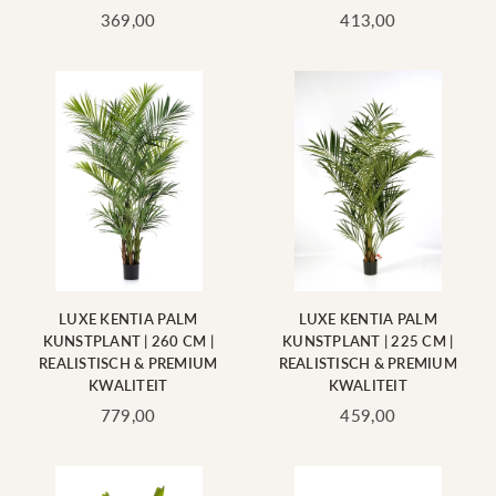
Standaard
Standaard
369,00
413,00
prijs
prijs
LUXE KENTIA PALM
LUXE KENTIA PALM
KUNSTPLANT | 260 CM |
KUNSTPLANT | 225 CM |
REALISTISCH & PREMIUM
REALISTISCH & PREMIUM
KWALITEIT
KWALITEIT
Standaard
Standaard
779,00
459,00
prijs
prijs