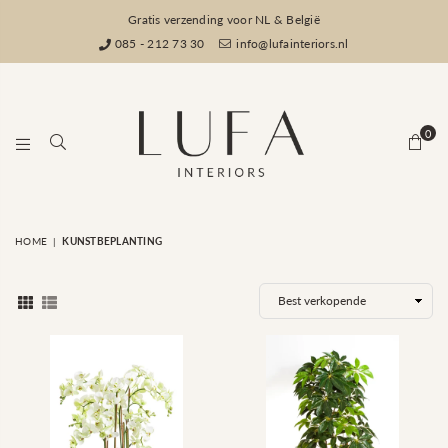
Gratis verzending voor NL & België
085 - 212 73 30
info@lufainteriors.nl
0
LUFA
HOME
|
KUNSTBEPLANTING
INTERIORS