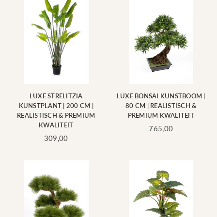
LUXE STRELITZIA
LUXE BONSAI KUNSTBOOM |
KUNSTPLANT | 200 CM |
80 CM | REALISTISCH &
REALISTISCH & PREMIUM
PREMIUM KWALITEIT
KWALITEIT
Standaard
765,00
Standaard
prijs
309,00
prijs