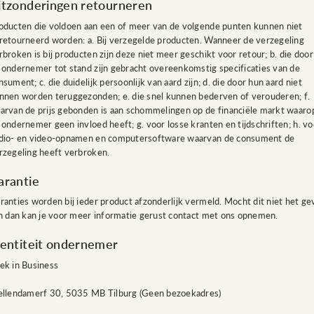
itzonderingen retourneren
oducten die voldoen aan een of meer van de volgende punten kunnen niet
retourneerd worden: a. Bij verzegelde producten. Wanneer de verzegeling
rbroken is bij producten zijn deze niet meer geschikt voor retour; b. die door
 ondernemer tot stand zijn gebracht overeenkomstig specificaties van de
nsument; c. die duidelijk persoonlijk van aard zijn; d. die door hun aard niet
nnen worden teruggezonden; e. die snel kunnen bederven of verouderen; f.
arvan de prijs gebonden is aan schommelingen op de financiële markt waaro
 ondernemer geen invloed heeft; g. voor losse kranten en tijdschriften; h. vo
dio- en video-opnamen en computersoftware waarvan de consument de
rzegeling heeft verbroken.
arantie
ranties worden bij ieder product afzonderlijk vermeld. Mocht dit niet het ge
jn dan kan je voor meer informatie gerust contact met ons opnemen.
dentiteit ondernemer
ek in Business
ellendamerf 30, 5035 MB Tilburg (Geen bezoekadres)