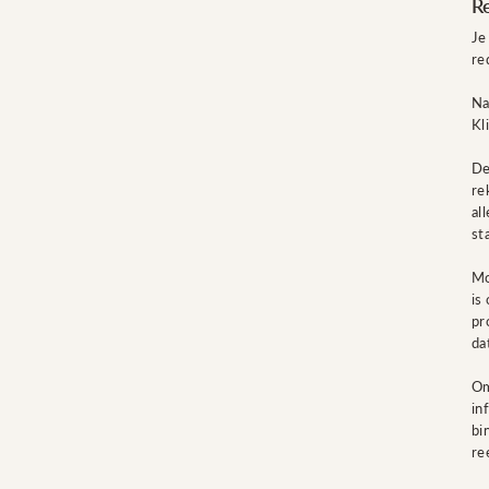
R
Je
re
Na
Kl
De
re
al
st
Mo
is
pr
da
Om
in
bi
re