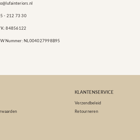
fo@lufainteriors.nl
5 - 212 73 30
VK:
84856122
TW Nummer: NL004027998B95
KLANTENSERVICE
Verzendbeleid
rwaarden
Retourneren