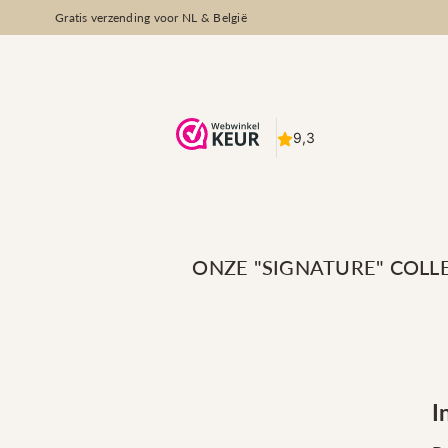
Gratis verzending voor NL & België
ONZE "SIGNATURE" COLL
I