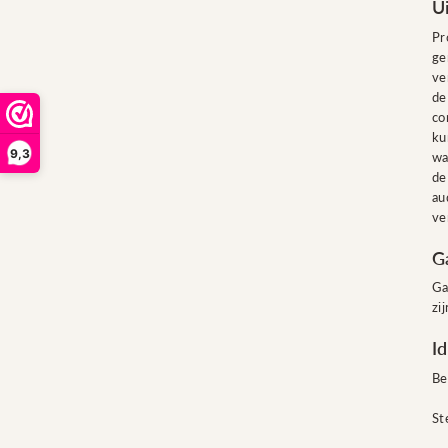
U
Pr
ge
ve
de
co
ku
9,3
wa
de
au
ve
G
Ga
zi
I
Be
St