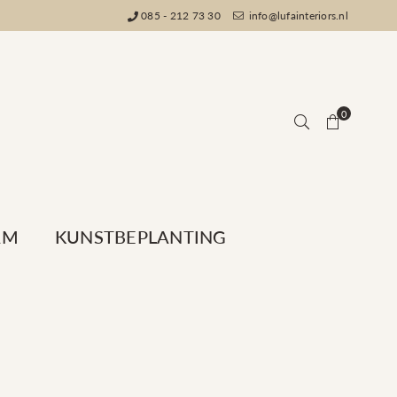
085 - 212 73 30
info@lufainteriors.nl
0
AM
KUNSTBEPLANTING