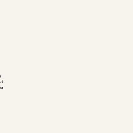
g
et
or