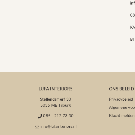
in
08
K
B
LUFA INTERIORS
ONS BELEID
Stellendamerf 30
Privacybeleid
5035 MB Tilburg
Algemene voo
Klacht melden
085 - 212 73 30
info@lufainteriors.nl