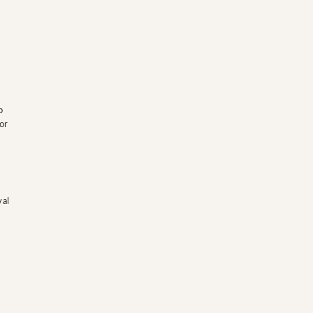
p
or
val