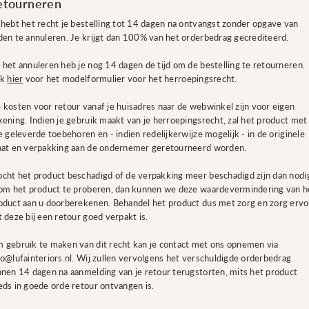
etourneren
 hebt het recht je bestelling tot 14 dagen na ontvangst zonder opgave van
den te annuleren. Je krijgt dan 100% van het orderbedrag gecrediteerd.
 het annuleren heb je nog 14 dagen de tijd om de bestelling te retourneren.
ik
hier
voor het
modelformulier voor het herroepingsrecht
.
 kosten voor retour vanaf je huisadres naar de webwinkel zijn voor eigen
kening. Indien je gebruik maakt van je herroepingsrecht, zal het product met
le geleverde toebehoren en - indien redelijkerwijze mogelijk - in de originele
aat en verpakking aan de ondernemer geretourneerd worden.
cht het product beschadigd of de verpakking meer beschadigd zijn dan nodi
 om het product te proberen, dan kunnen we deze waardevermindering van h
oduct aan u doorberekenen. Behandel het product dus met zorg en zorg ervo
t deze bij een retour goed verpakt is.
 gebruik te maken van dit recht kan je contact met ons opnemen via
fo@lufainteriors.nl. Wij zullen vervolgens het verschuldigde orderbedrag
nnen 14 dagen na aanmelding van je retour terugstorten, mits het product
eds in goede orde retour ontvangen is.