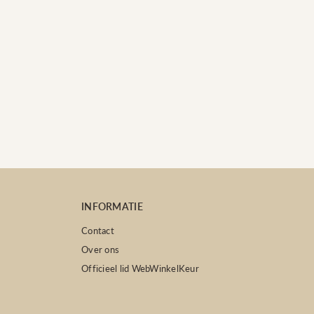
INFORMATIE
Contact
Over ons
Officieel lid WebWinkelKeur