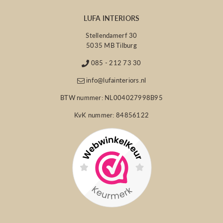
LUFA INTERIORS
Stellendamerf 30
5035 MB Tilburg
085 - 212 73 30
info@lufainteriors.nl
BTW nummer: NL004027998B95
KvK nummer: 84856122