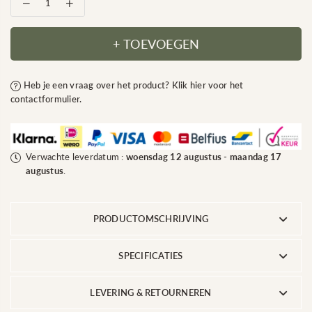
Aantal
Verhoog
verlagen
het
voor
aantal
Luxe
voor
+ TOEVOEGEN
Grote
Luxe
Schefflera
Grote
kunstboom
Schefflera
Heb je een vraag over het product? Klik hier voor het
|
kunstboom
220
|
contactformulier.
cm
220
|
cm
realistisch
|
&amp;
realistisch
premium
&amp;
Verwachte leverdatum :
woensdag 12 augustus
-
maandag 17
kwaliteit
premium
augustus
.
kwaliteit
PRODUCTOMSCHRIJVING
SPECIFICATIES
LEVERING & RETOURNEREN