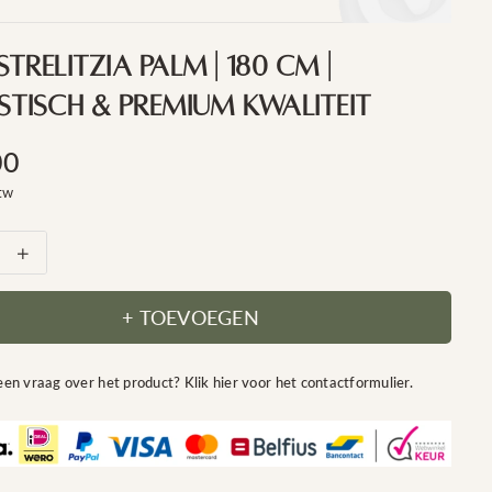
Strelitzia Palm | 180 Cm |
istisch & Premium Kwaliteit
00
aard
btw
Verhoog
en
het
aantal
voor
+ TOEVOEGEN
zia
Luxe
Strelitzia
Palm
en vraag over het product? Klik hier voor het contactformulier.
|
180
cm
isch
|
realistisch
um
&amp;