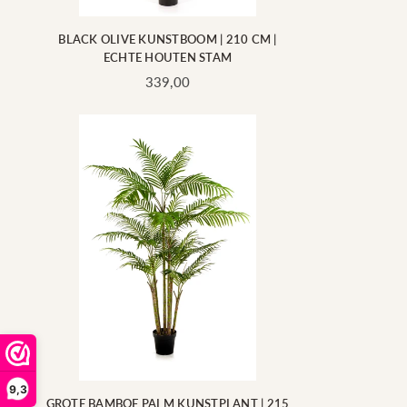
BLACK OLIVE KUNSTBOOM | 210 CM |
ECHTE HOUTEN STAM
Standaard
339,00
prijs
9,3
GROTE BAMBOE PALM KUNSTPLANT | 215