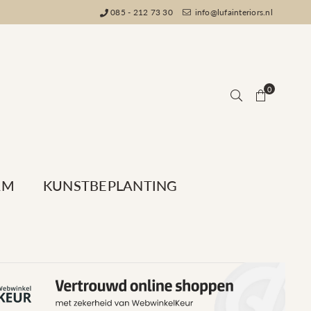
085 - 212 73 30
info@lufainteriors.nl
0
AM
KUNSTBEPLANTING