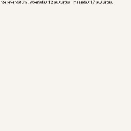
eit
premium
hte leverdatum :
woensdag 12 augustus
-
maandag 17 augustus
.
kwaliteit