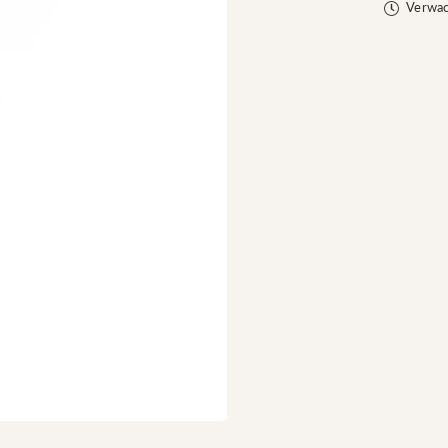
kwalit
Verwac