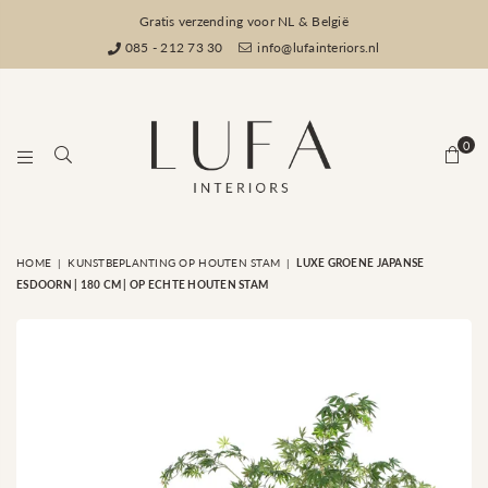
Gratis verzending voor NL & België
085 - 212 73 30
info@lufainteriors.nl
0
LUFA
HOME
|
KUNSTBEPLANTING OP HOUTEN STAM
|
LUXE GROENE JAPANSE
INTERIORS
ESDOORN | 180 CM | OP ECHTE HOUTEN STAM