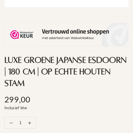
Luxe Groene Japanse Esdoorn
| 180 Cm | Op Echte Houten
Stam
299,00
Standaard
Inclusief btw
prijs
Aantal
Verhoog
verlagen
het
voor
aantal