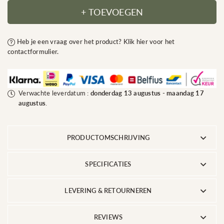
Luxe
voor
+ TOEVOEGEN
Groene
Luxe
Japanse
Groene
Esdoorn
Japanse
Heb je een vraag over het product? Klik hier voor het
|
Esdoorn
180
|
contactformulier.
cm
180
|
cm
op
|
echte
op
houten
echte
Verwachte leverdatum :
donderdag 13 augustus
-
maandag 17
stam
houten
augustus
.
stam
PRODUCTOMSCHRIJVING
SPECIFICATIES
LEVERING & RETOURNEREN
REVIEWS