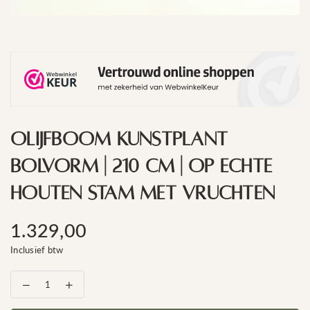
Olijfboom Kunstplant
Bolvorm | 210 Cm | Op Echte
Houten Stam Met Vruchten
1.329,00
Standaard
Inclusief btw
prijs
Aantal
Verhoog
verlagen
het
voor
aantal