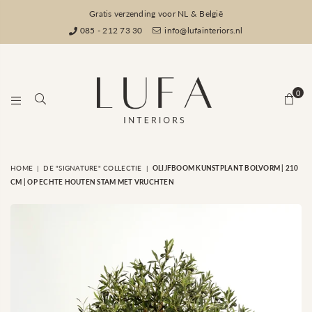
Gratis verzending voor NL & België
085 - 212 73 30
info@lufainteriors.nl
0
LUFA
HOME
|
DE "SIGNATURE" COLLECTIE
|
OLIJFBOOM KUNSTPLANT BOLVORM | 210
INTERIORS
CM | OP ECHTE HOUTEN STAM MET VRUCHTEN