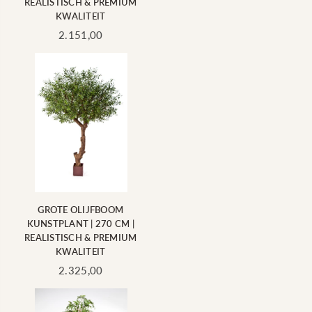
REALISTISCH & PREMIUM
KWALITEIT
Standaard
2.151,00
prijs
GROTE OLIJFBOOM
KUNSTPLANT | 270 CM |
REALISTISCH & PREMIUM
KWALITEIT
Standaard
2.325,00
prijs