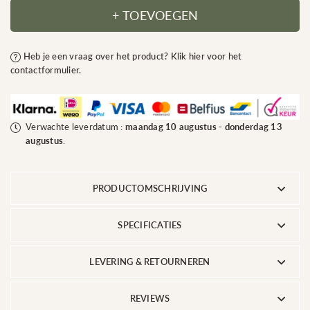
Olijfboom
voor
+ TOEVOEGEN
kunstplant
Olijfboom
bolvorm
kunstplant
|
bolvorm
Heb je een vraag over het product? Klik hier voor het
210
|
cm
210
contactformulier.
|
cm
op
|
echte
op
houten
echte
stam
houten
Verwachte leverdatum :
maandag 10 augustus
-
donderdag 13
met
stam
augustus
.
vruchten
met
vruchten
PRODUCTOMSCHRIJVING
SPECIFICATIES
LEVERING & RETOURNEREN
REVIEWS