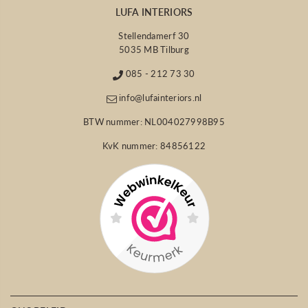
LUFA INTERIORS
Stellendamerf 30
5035 MB Tilburg
085 - 212 73 30
info@lufainteriors.nl
BTW nummer: NL004027998B95
KvK nummer: 84856122